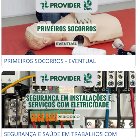
PRIMEIROS SOCORROS - EVENTUAL
PRIMEIROS SOCORROS - EVENTUAL
SEGURANÇA E SAÚDE EM TRABALHOS COM ELETRIC
SEGURANÇA E SAÚDE EM TRABALHOS COM