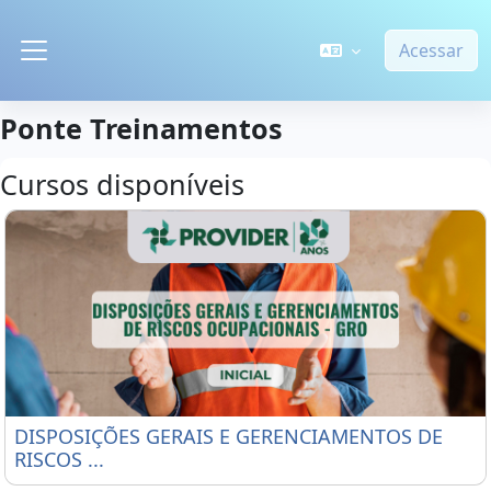
Ir para o conteúdo principal
Acessar
Painel lateral
Ponte Treinamentos
Cursos disponíveis
DISPOSIÇÕES GERAIS E GERENCIAMENTOS DE RISCO
DISPOSIÇÕES GERAIS E GERENCIAMENTOS DE
RISCOS ...